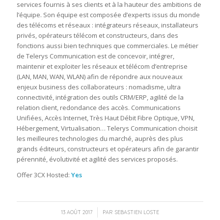
services fournis à ses clients et à la hauteur des ambitions de
l’équipe. Son équipe est composée d’experts issus du monde
des télécoms et réseaux : intégrateurs réseaux, installateurs
privés, opérateurs télécom et constructeurs, dans des
fonctions aussi bien techniques que commerciales. Le métier
de Telerys Communication est de concevoir, intégrer,
maintenir et exploiter les réseaux et télécom d’entreprise
(LAN, MAN, WAN, WLAN) afin de répondre aux nouveaux
enjeux business des collaborateurs : nomadisme, ultra
connectivité, intégration des outils CRM/ERP, agilité de la
relation client, redondance des accès. Communications
Unifiées, Accès Internet, Très Haut Débit Fibre Optique, VPN,
Hébergement, Virtualisation… Telerys Communication choisit
les meilleures technologies du marché, auprès des plus
grands éditeurs, constructeurs et opérateurs afin de garantir
pérennité, évolutivité et agilité des services proposés.
Offer 3CX Hosted:
Yes
/
13 AOÛT 2017
PAR
SEBASTIEN LOSTE